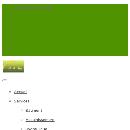
(+225) 22 53 37 86
infos@sigec.net
Accueil
Services
Bâtiment
Assainissement
Hydraulique